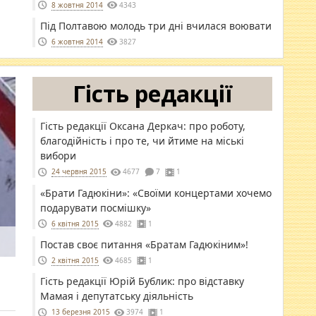
8 жовтня 2014
4343
Під Полтавою молодь три дні вчилася воювати
6 жовтня 2014
3827
Гість редакції
Гість редакції Оксана Деркач: про роботу,
благодійність і про те, чи йтиме на міські
вибори
24 червня 2015
4677
7
1
«Брати Гадюкіни»: «Своїми концертами хочемо
подарувати посмішку»
6 квітня 2015
4882
1
Постав своє питання «Братам Гадюкіним»!
2 квітня 2015
4685
1
Гість редакції Юрій Бублик: про відставку
Мамая і депутатську діяльність
13 березня 2015
3974
1