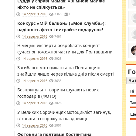
Суддя у справі Мамая: «Зі мною майже
ніхто не спілкується»
14 вересня 2016
3365
1
Конкурс «Мій балкон» («Моя клумба»):
ро
надішліть фото і виграйте подарунок!
се
да
14 вересня 2016
7461
ос
ін
Німецькі експерти розроблять концепт
за
сучасної пожежної частини для Полтавщини
тіл
ком
14 вересня 2016
2928
bea
ми
tha
на
Загиблого мотоцикліста на Полтавщині
nig
Г
по
in 
знайшли лише через кілька днів після смерті
Sol
Чи 
Ind
14 вересня 2016
3633
gir
bod
Безпритульні тварини шукають нових
Ні
alw
господарів (ФОТО)
Mir
you
Так
14 вересня 2016
3028
⇒ 
У Великих Сорочинцях мотоцикліст загинув,
Ще
в’їхавши в огорожу на кладовищі
14 вересня 2016
3001
Фотокнига полтавця Костянтина