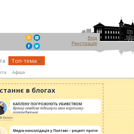
1
Вхід
Реєстрація
та
Топ-тема
іта
Афіша
станнє в блогах
КАПЛІНУ ПОГРОЖУЮТЬ УБИВСТВОМ
Вранці невідомі підкинули мені картинку-
попередження
ій Каплін
Медіа-консолідація у Полтаві – рецепт проти