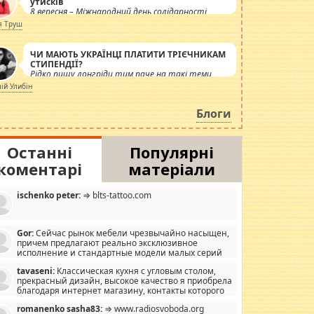
утисків
8 вересня – Міжнародний день солідарності
журналістів.
я Труш
ЧИ МАЮТЬ УКРАЇНЦІ ПЛАТИТИ ТРІЄЧНИКАМ
СТИПЕНДІЇ?
Рідко пишу лонгріди тим паче на такі теми,
але вже просто дістало! Обурюють сьогоднішні
лій Улибін
інсенуації навколо стипендіального питання.
Штучно роздувається ще одна соціальна
Блоги
катастрофа.
Останні
Популярні
коментарі
матеріали
ischenko peter:
⇒ blts-tattoo.com
Gor:
Сейчас рынок мебели чрезвычайно насыщен,
причем предлагают реально эксклюзивное
исполнение и стандартные модели малых серий
хонь, пока видел отличную кухонную мебель по
tavaseni:
Классическая кухня с угловым столом,
зайну, мало походит на стандартные формы, в MebelOk,
прекрасный дизайн, высокое качество я приобрела
еативненько и что главное - со вкусом все в порядке,
благодаря интернет магазину, контакты которого
з ненужных наворотов удорожающих мебель, а это не
 можете просмотреть https://mwood.com.ua.
следний фактор.
romanenko sasha83:
⇒ www.radiosvoboda.org