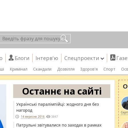
о
Блоги
Інтерв'ю
Спецпроекти
Газе
ші
Кримінал
Скандали
Дозвілля
Здоров'я
Спорт
Осв
О
Останнє на сайті
Українські паралімпійці: жодного дня без
нагород
Серг
14 вересня 2016
3847
Патрульні звітувалися по заходах в рамках