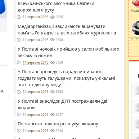
Всеукраїнського місячника безпеки
дорожнього руху
Наді
14 вересня 2016
2835
Медіаорганізації закликають вшанувати
пам’ять Гонгадзе та всіх загиблих журналістів
Віта
14 вересня 2016
2580
У Полтаві чоловік прийшов у салон мобільного
зв'язку із ножем
14 вересня 2016
3159
У Полтаві проведуть парад вишиванок:
годуватимуть галушками, покажуть унікальні
авто та дитячу моду
би
14 вересня 2016
3268
У Полтаві внаслідок ДТП постраждали дві
людини
14 вересня 2016
3037
ку
ди
Полтавська поліція розшукує людину
кр
бе
14 вересня 2016
2946
вы
по