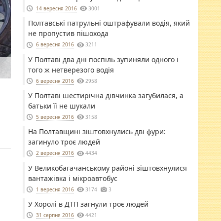
14 вересня 2016
3001
Полтавські патрульні оштрафували водія, який
не пропустив пішохода
6 вересня 2016
3211
У Полтаві два дні поспіль зупиняли одного і
того ж нетверезого водія
6 вересня 2016
2958
У Полтаві шестирічна дівчинка загубилася, а
батьки її не шукали
5 вересня 2016
3158
На Полтавщині зіштовхнулись дві фури:
загинуло троє людей
2 вересня 2016
4434
У Великобагачанському районі зіштовхнулися
вантажівка і мікроавтобус
1 вересня 2016
3174
3
У Хоролі в ДТП загнули троє людей
31 серпня 2016
4421